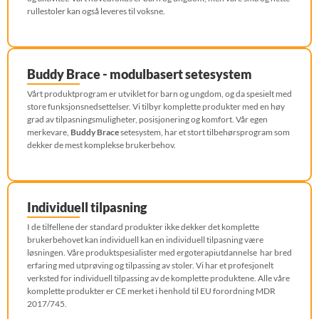
rullestoler kan også leveres til voksne.
Buddy Brace - modulbasert setesystem
Vårt produktprogram er utviklet for barn og ungdom, og da spesielt med
store funksjonsnedsettelser. Vi tilbyr komplette produkter med en høy
grad av tilpasningsmuligheter, posisjonering og komfort. Vår egen
merkevare,
Buddy
Brace
setesystem, har et stort tilbehørsprogram som
dekker de mest komplekse brukerbehov.
Individuell tilpasning
I de tilfellene der standard produkter ikke dekker det komplette
brukerbehovet kan individuell kan en individuell tilpasning være
løsningen. Våre produktspesialister med ergoterapiutdannelse har bred
erfaring med utprøving og tilpassing av stoler. Vi har et profesjonelt
verksted for individuell tilpassing av de komplette produktene. Alle våre
komplette produkter er CE merket i henhold til EU forordning MDR
2017/745.