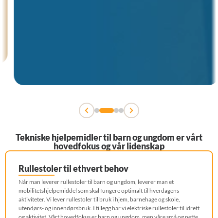
Tekniske hjelpemidler til barn og ungdom er vårt
hovedfokus og vår lidenskap
Rullestoler til ethvert behov
Når man leverer rullestoler til barn og ungdom, leverer man et
mobilitetshjelpemiddel som skal fungere optimalt til hverdagens
aktiviteter. Vi lever rullestoler til bruk i hjem, barnehage og skole,
utendørs- og innendørsbruk. I tillegg har vi elektriske rullestoler til idrett
og aktivitet. Vårt hovedfokus er barn og ungdom, men våre små og nette