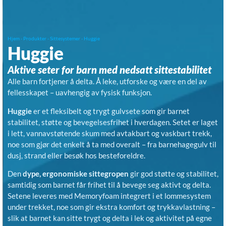
Hjem
-
Produkter
-
Sittesystemer
-
Huggie
Huggie
Aktive seter for barn med nedsatt sittestabilitet
Alle barn fortjener å delta. Å leke, utforske og være en del av
fellesskapet – uavhengig av fysisk funksjon.
Huggie
er et fleksibelt og trygt gulvsete som gir barnet
stabilitet, støtte og bevegelsesfrihet i hverdagen. Setet er laget
i lett, vannavstøtende skum med avtakbart og vaskbart trekk,
noe som gjør det enkelt å ta med overalt – fra barnehagegulv til
dusj, strand eller besøk hos besteforeldre.
Den
dype, ergonomiske sittegropen
gir god støtte og stabilitet,
samtidig som barnet får frihet til å bevege seg aktivt og delta.
Setene leveres med Memoryfoam integrert i et lommesystem
under trekket, noe som gir ekstra komfort og trykkavlastning –
slik at barnet kan sitte trygt og delta i lek og aktivitet på egne