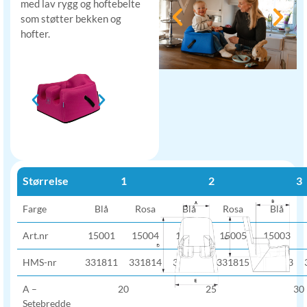
med lav rygg og hoftebelte
som støtter bekken og
hofter.
Størrelse
1
2
3
Farge
Blå
Rosa
Blå
Rosa
Blå
Art.nr
15001
15004
15002
15005
15003
HMS-nr
331811
331814
331812
331815
331813
A –
20
25
30
Setebredde