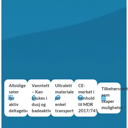
Allsidige
Vanntett
Ultralett
CE-
Tilbehørssor
seter
– Kan
materiale
merket i
som
for
brukes i
for
henhold
skaper
aktiv
dusj og
enkel
til MDR
muligheter
deltagelse
badeaktiviteter
transport
2017/745