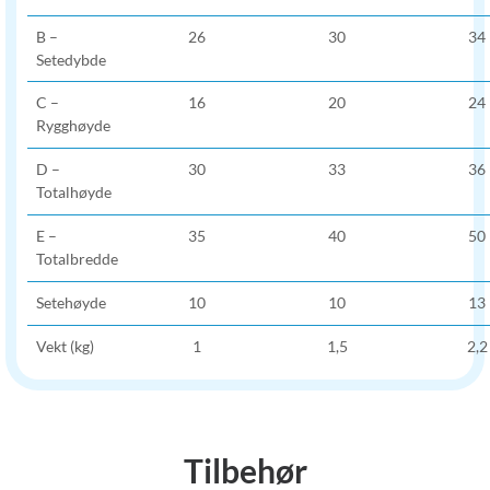
B –
26
30
34
Setedybde
C –
16
20
24
Rygghøyde
D –
30
33
36
Totalhøyde
E –
35
40
50
Totalbredde
Setehøyde
10
10
13
Vekt (kg)
1
1,5
2,2
Tilbehør