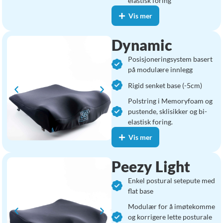
elastisk foring
Vis mer
Dynamic
Posisjoneringsystem basert
på modulære innlegg
Rigid senket base (-5cm)
Polstring i Memoryfoam og
pustende, sklisikker og bi-
elastisk foring.
Vis mer
Peezy Light
Enkel postural setepute med
flat base
Modulær for å imøtekomme
og korrigere lette posturale