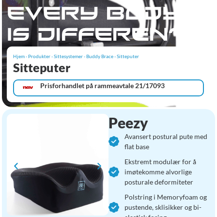
Hjem
-
Produkter
-
Sittesystemer
-
Buddy Brace
-
Sitteputer
Sitteputer
Prisforhandlet på rammeavtale 21/17093
Peezy
Avansert postural pute med
flat base
Ekstremt modulær for å
imøtekomme alvorlige
posturale deformiteter
Polstring i Memoryfoam og
pustende, sklisikker og bi-