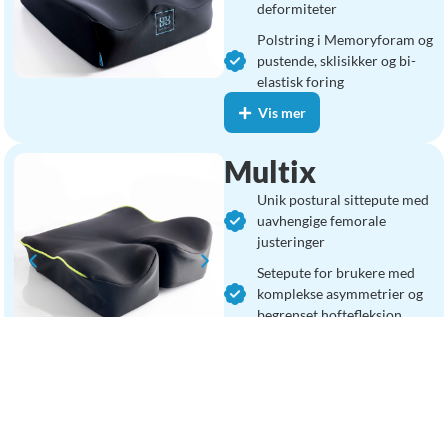
deformiteter
Polstring i Memoryforam og
pustende, sklisikker og bi-
elastisk foring
Vis mer
Multix
Unik postural sittepute med
uavhengige femorale
justeringer
Setepute for brukere med
komplekse asymmetrier og
begrenset hoftefleksjon
Trekk med integrert
polstring som er enkel å
posisjonere
Vis mer